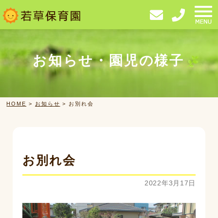
投
コ
稿
ン
ナ
ビ
テ
ゲ
ー
ン
シ
HOME
ョ
ツ
お知らせ・園児の様子
ン
へ
園の保育
ス
キ
施設紹介・アクセス
ッ
HOME
>
お知らせ
>
お別れ会
プ
園での生活
入園案内
お別れ会
お知らせ
2022年3月17日
一時保育
おしゃべりサロン