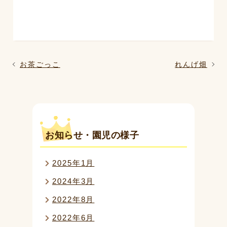
過
お茶ごっこ
次
れんげ畑
去
の
の
投
投
稿
稿
お知らせ・園児の様子
2025年1月
2024年3月
2022年8月
2022年6月