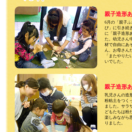
親子造形
6月の「親子
び」に引き続き
に「親子造形
た。幼児さん
材で自由にあ
ん、お母さん
「またやりた
いでした。
親子造形
乳児さんの造
粉粘土をつく
ました。サラ
どもたちは粉
楽しみながら
りました。