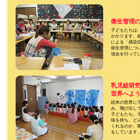
衛生管理
子どもたちは
かかります。
による「感染
衛生管理につ
強会を行って
乳児組研
世界へよ
絵本の世界に
み、飛び出し
子どもたち。
味を持ち、ど
くれるのか、
をしています