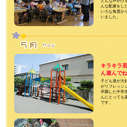
どんな声かけ
んな配慮をし
いろな角度か
いました。
キラキラ
ん遊んで
子ども達が大
がリフレッシ
卒園した中学
んにとっても
です。