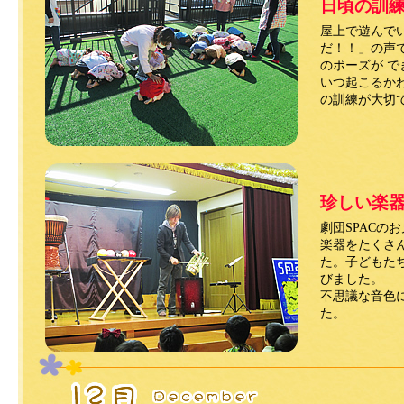
日頃の訓
屋上で遊んで
だ！！」の声
のポーズが 
いつ起こるか
の訓練が大切
珍しい楽
劇団SPACの
楽器をたくさ
た。子どもた
びました。
不思議な音色
た。