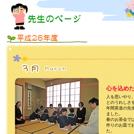
心を込め
人を思いやり
とのうれしさ
年間茶道の先
ました。
春のお茶会で
作りのお皿で
た。