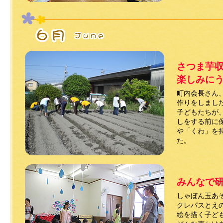
さつま芋
楽しみに
町内会長さん
作りをしまし
子どもたちが
しをする前に
や「くわ」を
た。
みんなで
しゃぼん玉あ
クレパスとえ
絵を描く子ど