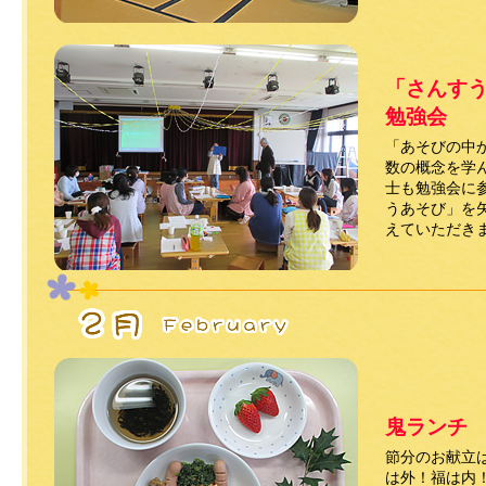
「さんす
勉強会
「あそびの中
数の概念を学
士も勉強会に
うあそび」を
えていただき
鬼ランチ
節分のお献立
は外！福は内