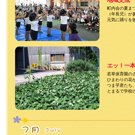
町内会の夏ま
（年長児）が
元気に踊りを
エッ！一
若草保育園の
ひまわりの花
つま芋君たち
とまるで学校