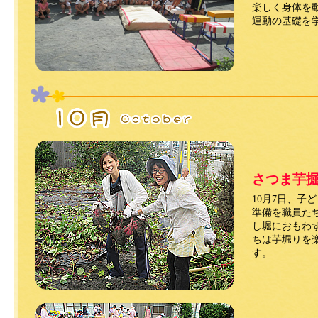
楽しく身体を
運動の基礎を
さつま芋
10月7日、子
準備を職員た
し堀におもわ
ちは芋堀りを
す。