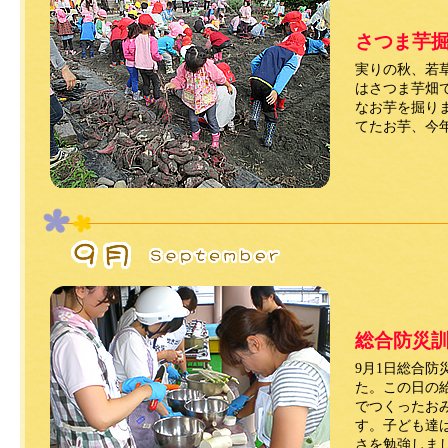
さつま芋
実りの秋、若
はさつま芋畑
なお芋を掘り
てたお芋、今
総合防災
9月1日総合防
た。この日の
でつくったお
す。子ども達
さを勉強しま